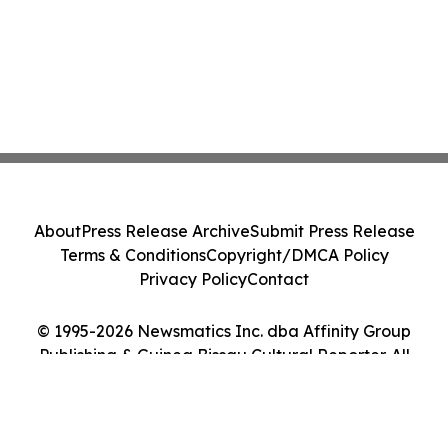
About
Press Release Archive
Submit Press Release
Terms & Conditions
Copyright/DMCA Policy
Privacy Policy
Contact
© 1995-2026 Newsmatics Inc. dba Affinity Group
Publishing & Guinea Bissau Cultural Reporter. All
Rights Reserved.
Cookie Settings / Your Privacy Choices