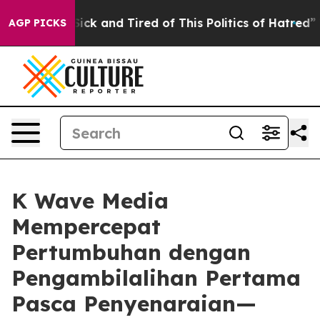
 Are Sick and Tired of This Politics of Hatred”
The Sto
AGP PICKS
K Wave Media
Mempercepat
Pertumbuhan dengan
Pengambilalihan Pertama
Pasca Penyenaraian—