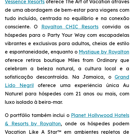
Vessence Resorts
oferece
The Art of Vacation
através
de uma abordagem de bem-estar para viagens com
tudo incluído, centrada no equilíbrio e na conexão
consciente. O
Royalton CHIC Resorts
convida os
hóspedes para o
Party Your Way
com escapadelas
vibrantes e exclusivas para adultos, cheias de estilo
e espontaneidade, enquanto o
Mystique by Royalton
oferece retiros boutique
Miles from Ordinary
que
celebram a beleza natural, a cultura local e a
sofisticação descontraída. Na Jamaica, o
Grand
Lido Negril
oferece uma experiência única
Au
Naturel
para hóspedes com 21 anos ou mais, com
luxo isolado à beira-mar.
O portfólio também inclui o
Planet Hollywood Hotels
& Resorts by Royalton
, onde os hóspedes podem
Vacation Like A Star™
em ambientes repletos de