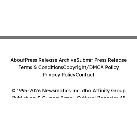
About
Press Release Archive
Submit Press Release
Terms & Conditions
Copyright/DMCA Policy
Privacy Policy
Contact
© 1995-2026 Newsmatics Inc. dba Affinity Group
Publishing & Guinea Bissau Cultural Reporter. All
Rights Reserved.
Cookie Settings / Your Privacy Choices