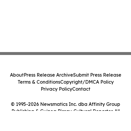
About
Press Release Archive
Submit Press Release
Terms & Conditions
Copyright/DMCA Policy
Privacy Policy
Contact
© 1995-2026 Newsmatics Inc. dba Affinity Group
Publishing & Guinea Bissau Cultural Reporter. All
Rights Reserved.