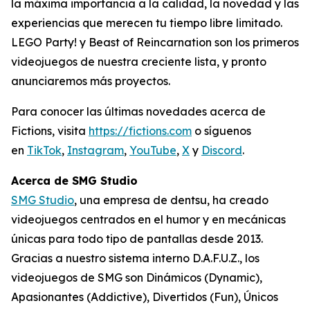
la máxima importancia a la calidad, la novedad y las
experiencias que merecen tu tiempo libre limitado.
LEGO Party! y Beast of Reincarnation son los primeros
videojuegos de nuestra creciente lista, y pronto
anunciaremos más proyectos.
Para conocer las últimas novedades acerca de
Fictions, visita
https://fictions.com
o síguenos
en
TikTok
,
Instagram
,
YouTube
,
X
y
Discord
.
Acerca de SMG Studio
SMG Studio
, una empresa de dentsu, ha creado
videojuegos centrados en el humor y en mecánicas
únicas para todo tipo de pantallas desde 2013.
Gracias a nuestro sistema interno D.A.F.U.Z., los
videojuegos de SMG son Dinámicos (Dynamic),
Apasionantes (Addictive), Divertidos (Fun), Únicos