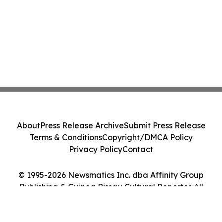
About
Press Release Archive
Submit Press Release
Terms & Conditions
Copyright/DMCA Policy
Privacy Policy
Contact
© 1995-2026 Newsmatics Inc. dba Affinity Group
Publishing & Guinea Bissau Cultural Reporter. All
Rights Reserved.
Cookie Settings / Your Privacy Choices