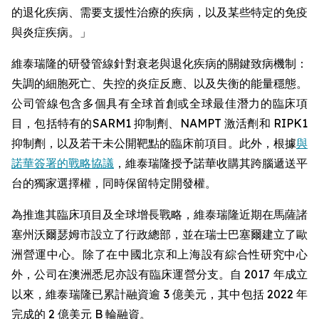
的退化疾病、需要支援性治療的疾病，以及某些特定的免疫
與炎症疾病。」
維泰瑞隆的研發管線針對衰老與退化疾病的關鍵致病機制：
失調的細胞死亡、失控的炎症反應、以及失衡的能量穩態。
公司管線包含多個具有全球首創或全球最佳潛力的臨床項
目，包括特有的SARM1 抑制劑、NAMPT 激活劑和 RIPK1
抑制劑，以及若干未公開靶點的臨床前項目。此外，根據
與
諾華簽署的戰略協議
，維泰瑞隆授予諾華收購其跨腦遞送平
台的獨家選擇權，同時保留特定開發權。
為推進其臨床項目及全球增長戰略，維泰瑞隆近期在馬薩諸
塞州沃爾瑟姆市設立了行政總部，並在瑞士巴塞爾建立了歐
洲營運中心。除了在中國北京和上海設有綜合性研究中心
外，公司在澳洲悉尼亦設有臨床運營分支。自 2017 年成立
以來，維泰瑞隆已累計融資逾 3 億美元，其中包括 2022 年
完成的 2 億美元 B 輪融資。