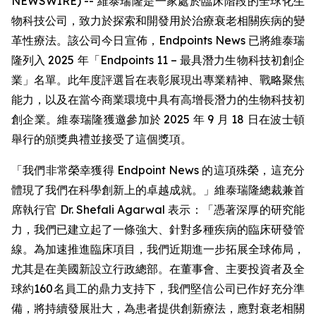
NEWSWIRE) -- 維泰瑞隆是一家處於臨床階段的全球化生
物科技公司，致力於探索和開發用於治療衰老相關疾病的變
革性療法。該公司今日宣佈，Endpoints News 已將維泰瑞
隆列入 2025 年「Endpoints 11 – 最具潛力生物科技初創企
業」名單。此年度評選旨在表彰展現出專業精神、戰略聚焦
能力，以及在當今商業環境中具有高增長潛力的生物科技初
創企業。維泰瑞隆獲邀參加於 2025 年 9 月 18 日在波士頓
舉行的頒獎典禮並接受了這個獎項。
「我們非常榮幸獲得 Endpoint News 的這項殊榮，這充分
體現了我們在科學創新上的卓越成就。」維泰瑞隆總裁兼首
席執行官 Dr. Shefali Agarwal 表示：「憑著深厚的研究能
力，我們已建立起了一條強大、針對多種疾病的臨床研發管
線。為加速推進臨床項目，我們近期進一步拓展全球佈局，
尤其是在美國新設立行政總部。在董事會、主要投資者及全
球約160名員工的鼎力支持下，我們堅信公司已作好充分準
備，將持續發展壯大，為患者提供創新療法，應對衰老相關