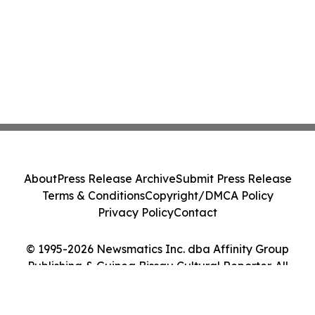
About
Press Release Archive
Submit Press Release
Terms & Conditions
Copyright/DMCA Policy
Privacy Policy
Contact
© 1995-2026 Newsmatics Inc. dba Affinity Group
Publishing & Guinea Bissau Cultural Reporter. All
Rights Reserved.
Cookie Settings / Your Privacy Choices