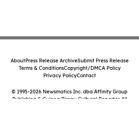
About
Press Release Archive
Submit Press Release
Terms & Conditions
Copyright/DMCA Policy
Privacy Policy
Contact
© 1995-2026 Newsmatics Inc. dba Affinity Group
Publishing & Guinea Bissau Cultural Reporter. All
Rights Reserved.
Cookie Settings / Your Privacy Choices